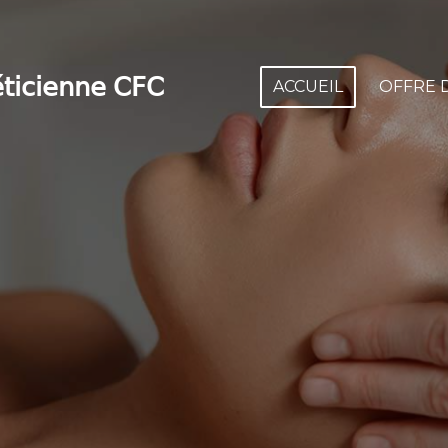
́𝗍𝗂𝖼𝗂𝖾𝗇𝗇𝖾 𝖢𝖥𝖢
ACCUEIL
OFFRE 